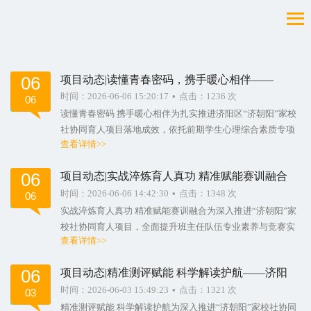
06
项目动态|读懂青春密码，携手暖心相伴——
2026“济朝阳”家庭教育暨心理普筛家长解读会顺
时间：2026-06-06 15:20:17
•
点击：1236 次
06
利举行
读懂青春密码 携手暖心相伴为扎实推进济阳区“济朝阳”家校
社协同育人项目落地成效，依托前期学生心理综合素质专项
查看详情>>
普筛数据成果，6月5日，由济阳区妇联、区教体局主办，济
阳区实验中学、新元学校承办，金芒果教育协办的2026“济朝
06
项目动态|实战淬炼育人真功 精准赋能赛训融合
阳”家庭教育培训暨学生心理综合素质普筛…
——济阳区2026年中小学班主任育人关键能力大
时间：2026-06-06 14:42:30
•
点击：1348 次
06
赛专项培训圆满举行
实战淬炼育人真功 精准赋能赛训融合为深入推进“济朝阳”家
校社协同育人项目，全面提升班主任队伍专业素养与竞赛实
查看详情>>
战能力。2026年6月5日，由济阳区妇联、区教体局联合主
办，济北小学承办，金芒果教育协办的“济阳区2026年中小学
06
项目动态|精准测评赋能 科学解读护航——济阳
班主任育人关键能力大赛专项培训”在济北…
区“济朝阳”项目开展学生心理综合素质普筛暨班
时间：2026-06-03 15:49:23
•
点击：1321 次
03
主任专题培训
精准测评赋能 科学解读护航为深入推进“济朝阳”家校社协同