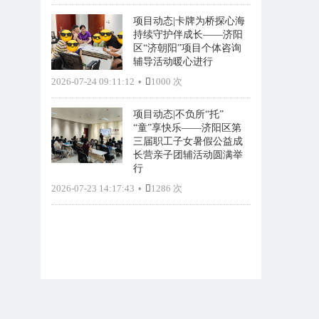
项目动态|卡牌为桥探心海
持续守护伴成长——济阳
区“济朝阳”项目个体咨询
辅导活动暖心进行
2026-07-24 09:11:12
•
1000 次
项目动态|不负所“托”
“童”享快乐——济阳区第
三届职工子女暑假公益成
长营亲子团辅活动圆满举
行
2026-07-23 14:17:43
•
1286 次