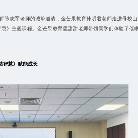
生导师陈志军老师的诚挚邀请，金芒果教育孙明君老师走进母校山
智慧》主题课程。金芒果教育扈甜甜老师带领同学们体验了催
绪智慧》赋能成长