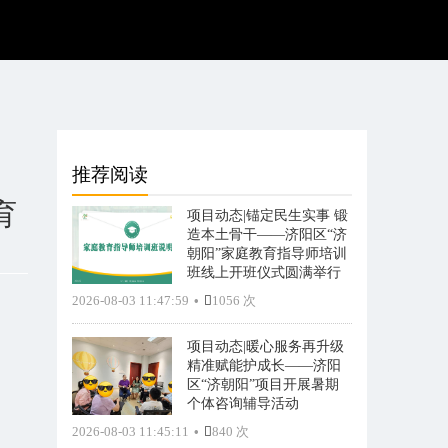
推荐阅读
育
项目动态|锚定民生实事 锻
造本土骨干——济阳区“济
朝阳”家庭教育指导师培训
班线上开班仪式圆满举行
2026-08-03 11:47:59
•
1056 次
项目动态|暖心服务再升级
精准赋能护成长——济阳
区“济朝阳”项目开展暑期
个体咨询辅导活动
2026-08-03 11:45:11
•
840 次