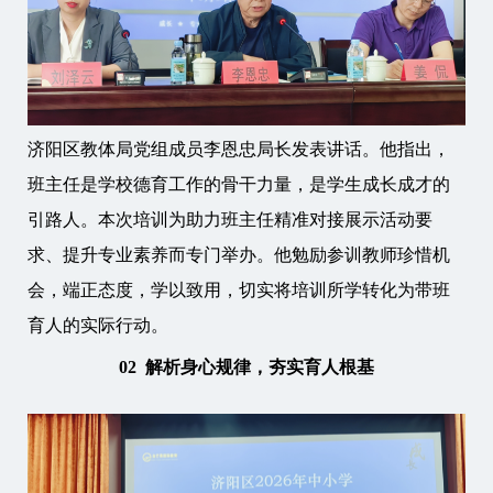
济阳区教体局党组成员李恩忠局长发表讲话。他指出，
班主任是学校德育工作的骨干力量，是学生成长成才的
引路人。本次培训为助力班主任精准对接展示活动要
求、提升专业素养而专门举办。他勉励参训教师珍惜机
会，端正态度，学以致用，切实将培训所学转化为带班
育人的实际行动。
02 解析身心规律，夯实育人根基