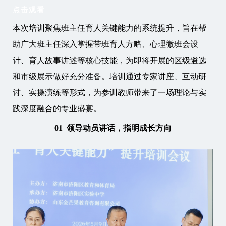
点击观看
本次培训聚焦班主任育人关键能力的系统提升，旨在帮
助广大班主任深入掌握带班育人方略、心理微班会设
计、育人故事讲述等核心技能，为即将开展的区级遴选
和市级展示做好充分准备。培训通过专家讲座、互动研
讨、实操演练等形式，为参训教师带来了一场理论与实
践深度融合的专业盛宴。
01 领导动员讲话，指明成长方向