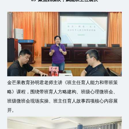
金芒果教育孙明君老师主讲《班主任育人能力和带班策
略》课程，围绕带班育人方略建构、班级心理微班会、
班级微班会现场实操、班主任育人故事四项核心内容展
开。