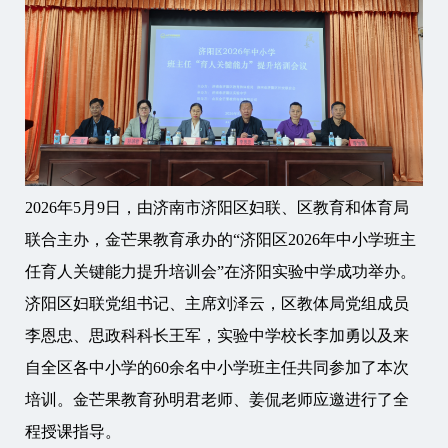
2026年5月9日，由济南市济阳区妇联、区教育和体育局
联合主办，金芒果教育承办的“济阳区2026年中小学班主
任育人关键能力提升培训会”在济阳实验中学成功举办。
济阳区妇联党组书记、主席刘泽云，区教体局党组成员
李恩忠、思政科科长王军，实验中学校长李加勇以及来
自全区各中小学的60余名中小学班主任共同参加了本次
培训。金芒果教育孙明君老师、姜侃老师应邀进行了全
程授课指导。