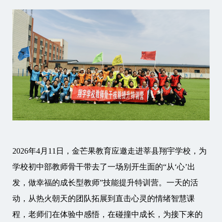
2026年4月11日，金芒果教育应邀走进莘县翔宇学校，为
学校初中部教师骨干带去了一场别开生面的“从‘心’出
发，做幸福的成长型教师”技能提升特训营。一天的活
动，从热火朝天的团队拓展到直击心灵的情绪智慧课
程，老师们在体验中感悟，在碰撞中成长，为接下来的