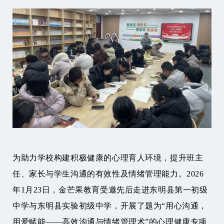
为助力学校构建积极健康的心理育人环境，提升班主
任、家长与学生沟通的有效性及情绪管理能力。2026
年1月23日，金芒果教育受邀先后走进东明县第一初级
中学与东明县实验初级中学，开展了题为“用心沟通，
用爱赋能——高效沟通与情绪管理术”的心理健康专项