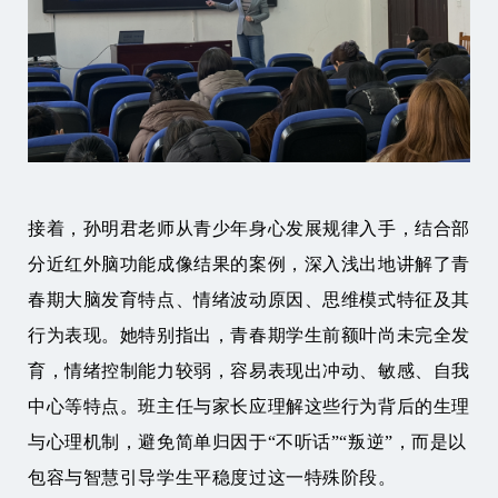
接着，孙明君老师从青少年身心发展规律入手，结合部
分近红外脑功能成像结果的案例，深入浅出地讲解了青
春期大脑发育特点、情绪波动原因、思维模式特征及其
行为表现。她特别指出，青春期学生前额叶尚未完全发
育，情绪控制能力较弱，容易表现出冲动、敏感、自我
中心等特点。班主任与家长应理解这些行为背后的生理
与心理机制，避免简单归因于“不听话”“叛逆”，而是以
包容与智慧引导学生平稳度过这一特殊阶段。