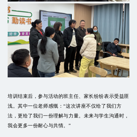
培训结束后，参与活动的班主任、家长纷纷表示受益匪
浅。其中一位老师感慨：“这次讲座不仅给了我们方
法，更给了我们一份理解与力量。未来与学生沟通时，
我会更多一份耐心与共情。”