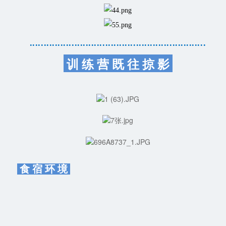
...........................................................
....
训 练 营 既 往 掠 影
食 宿 环 境